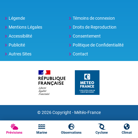
Légende
Témoins de connexion
Mentions Légales
Droits de Reproduction
Accessibilité
Consentement
Publicité
Politique de Confidentialité
Autres Sites
Contact
© 2026 Copyright - Météo-France
Prévisions
Marine
Observations
Cyclone
Climat