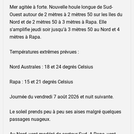
Mer agitée à forte. Nouvelle houle longue de Sud-
Ouest autour de 2 mètres à 2 mètres 50 sur les îles du
Nord et de 2 mètres 50 à 3 mètres à Rapa. Elle
s'amplifie jeudi soir jusqu'à 3 mètres 50 au Nord et 4
Bulletin élaboré le 01/09/2023
mètres à Rapa.
01/09/2023
Températures extrêmes prévues :
Nord Australes : 18 et 24 degrés Celsius
Rapa : 15 et 21 degrés Celsius
Journée du vendredi 7 août 2026 et nuit suivante.
Le soleil prends peu à peu ses aises malgré quelques
passages nuageux.
Accéder au site de Météo-France