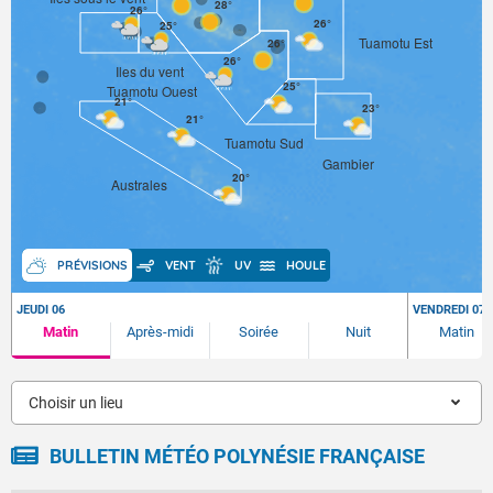
28°
26°
26°
25°
Tuamotu Est
26°
26°
Iles du vent
25°
Tuamotu Ouest
21°
23°
21°
Tuamotu Sud
Gambier
20°
Australes
PRÉVISIONS
VENT
UV
HOULE
JEUDI 06
VENDREDI 07
Matin
Après-midi
Soirée
Nuit
Matin
Choisir un lieu
BULLETIN MÉTÉO POLYNÉSIE FRANÇAISE