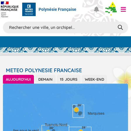
Polynésie Française
Prévisions
TOUS LES RÉSULTATS
METEO POLYNESIE FRANCAISE
AUJOURD'HUI
DEMAIN
15 JOURS
WEEK-END
Articles
28°
Marquises
Tuamotu Nord
28°
28°
Iles sous le vent