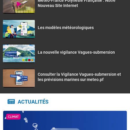
Météo-France Polynésie Française : Notre
nuageux à Rapa.
Nouveau Site Internet
Au Nord, vent modéré de Sud-Est à Sud. A Rapa, vent
de Sud-Ouest à Sud modéré.
Les modèles météorologiques
Mer forte à très forte. Houle longue de Sud-Ouest de 4
mètres 50 à Rapa, et de 4 mètres sur le Nord.
La nouvelle vigilance Vagues-submersion
Consulter la Vigilance Vagues-submersion et
les prévisions marines sur meteo.pf
ACTUALITÉS
CLIMAT