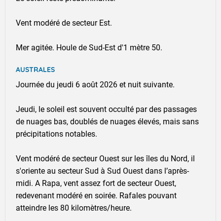
Vent modéré de secteur Est.
Mer agitée. Houle de Sud-Est d'1 mètre 50.
AUSTRALES
Journée du jeudi 6 août 2026 et nuit suivante.
Jeudi, le soleil est souvent occulté par des passages
de nuages bas, doublés de nuages élevés, mais sans
TENDANCE MENSUELLE POUR LA POLYNÉSIE
FRANÇAISE DU 04/09/2023 30/04/2023
précipitations notables.
Vent modéré de secteur Ouest sur les îles du Nord, il
s'oriente au secteur Sud à Sud Ouest dans l’après-
midi. A Rapa, vent assez fort de secteur Ouest,
redevenant modéré en soirée. Rafales pouvant
atteindre les 80 kilomètres/heure.