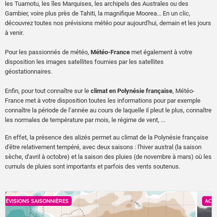
les Tuamotu, les îles Marquises, les archipels des Australes ou des
Gambier, voire plus près de Tahiti, la magnifique Moorea... En un clic,
Ciel très nuageux avec des passages d'averses sur le
découvrez toutes nos prévisions météo pour aujourd'hui, demain et les jours
relief, les côtes Sud et Est, et la presqu'île. Ailleurs, le
à venir.
soleil prédomine.
Pour les passionnés de météo,
Météo-France
met également à votre
disposition les images satellites fournies par les satellites
Vent modéré de Sud-Est. Rafales 60/70
géostationnaires.
kilomètres/heure.
Enfin, pour tout connaître sur le
climat en Polynésie française
, Météo-
Mer agitée à forte. Houle longue de Sud-Ouest de 2
France met à votre disposition toutes les informations pour par exemple
connaître la période de l’année au cours de laquelle il pleut le plus, connaître
mètres 50.
les normales de température par mois, le régime de vent, ...
dimanche 9 août 2026
En effet, la présence des alizés permet au climat de la Polynésie française
d'être relativement tempéré, avec deux saisons : l'hiver austral (la saison
sèche, d'avril à octobre) et la saison des pluies (de novembre à mars) où les
Ciel très nuageux avec des passages d'averses sur le
cumuls de pluies sont importants et parfois des vents soutenus.
relief, les côtes Sud et Est, et la presqu'île. Ailleurs, le
soleil prédomine.
ACTUALITÉ
Vent assez fort de Sud-Est. Rafales 70/80