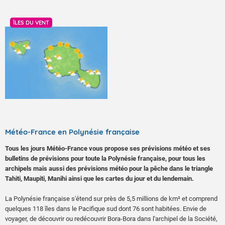
kilomètres/heure.
formidatam haut ita dudum alimentorum inopiam pellerentur ab urbe
praecipites, sectatoribus disciplinarum liberalium inpendio paucis
ÎLES DU VENT
sine respiratione ulla extrusis, tenerentur minimarum adseclae veri,
Mer agitée à forte. Houle longue de Sud-Ouest de 2
quique id simularunt ad tempus, et tria milia saltatricum ne
mètres 50.
interpellata quidem cum choris totidemque remanerent magistris.
dimanche 9 août 2026
Fermer
Ciel très nuageux à couvert avec des ondée par
endroits.
Vent assez fort de Sud-Est, rafales à 70
Météo-France en Polynésie française
kilomètres/heure.
Tous les jours Météo-France vous propose ses prévisions météo et ses
bulletins de prévisions pour toute la Polynésie française, pour tous les
Mer forte. Houle longue de Sud-Sud-Ouest de 3 mètres
archipels mais aussi des prévisions météo pour la pêche dans le triangle
à 3 mètres 50.
Tahiti, Maupiti, Manihi ainsi que les cartes du jour et du lendemain.
La Polynésie française s'étend sur près de 5,5 millions de km² et comprend
TAHITI ET MOOREA
quelques 118 îles dans le Pacifique sud dont 76 sont habitées. Envie de
samedi 8 août 2026
voyager, de découvrir ou redécouvrir Bora-Bora dans l'archipel de la Société,