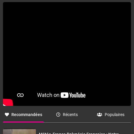
AUSTRALES
samedi 8 août 2026
Ciel nuageux à passagèrement très nuageux sur le
Nord, et peu nuageux à Rapa.
Au Nord, vent faible de Sud à Sud-Ouest. A Rapa, vent
de Sud-Ouest à Ouest modéré.
Mer forte à très forte. Houle longue de Sud-Ouest de 4
mètres 50 à Rapa, et de 3 mètres à 4 mètres sur le
Nord.
dimanche 9 août 2026
Recommandées
Récents
Populaires
Ciel nuageux à passagèrement très nuageux voire
voilé sur le Nord, et peu nuageux à passagèrement