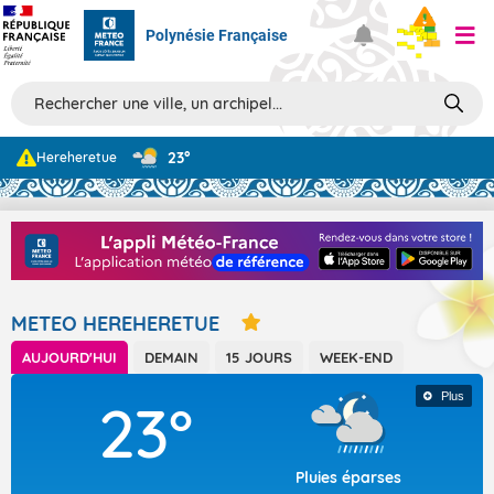
Polynésie Française
Prévisions
23°
Hereheretue
TOUS LES RÉSULTATS
Articles
METEO HEREHERETUE
AUJOURD'HUI
DEMAIN
15 JOURS
WEEK-END
Plus
23°
Pluies éparses