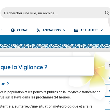
NE
CLIMAT
ANIMATIONS
ACTUALITÉS
S
é-Isofronts
erte cyclonique
luies
Fortes Pluies
s fronts
e que l'alerte cyclonique ?
Orages
 que la Vigilance ?
submersion
Vagues submersion
lent
Vent Violent
que ?
r la population et les pouvoirs publics de la Polynésie française en
us sur le Pays
dans les prochaines 24 heures.
tentiels, sur terre, d'une situation météorologique
et à faire