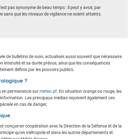
Accéder au site de Météo-France
n'est pas synonyme de beau temps : il peut y avoir, par
 sans que les niveaux de vigilance ne soient atteints.
e de bulletins de suivi, actualisés aussi souvent que nécessaire.
on intensité et sa durée prévue, ainsi que les conséquences
ement définis par les pouvoirs publics.
rologique ?
les en permanence sur
meteo.pf
. En situation orange ou rouge, les
'information. Les principaux médias reçoivent également ces
éciale en cas de danger.
ique
t conçue en coopération avec la Direction de la Défense et de la
principe qu'en métropole et dans les autres départements et
nt édités par Météo-France.