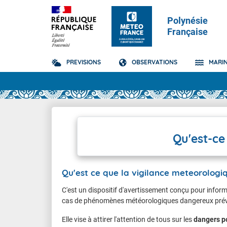
Polynésie
Française
PREVISIONS
OBSERVATIONS
MARI
Prévisions
TOUS LES RÉSULTAT
Polynésie française
Suivi cyclonique
Carte de Vigilance
Carte Pr
Carte al
Fortes p
Pacifique Sud
Qu'est-ce qu'un cyclone ?
Vigilance accessible
Carte de
Qu'est-c
Orages
Qu'est-ce
Qu'est-ce que la Vigilance ?
Vagues 
Vent Vio
Qu'est ce que la vigilance meteorologi
C'est un dispositif d'avertissement conçu pour informe
cas de phénomènes météorologiques dangereux prév
Elle vise à attirer l'attention de tous sur les
dangers po