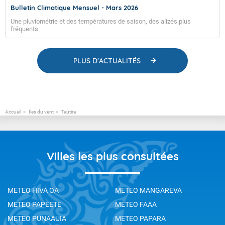
Bulletin Climatique Mensuel - Mars 2026
Une pluviométrie et des températures de saison, des alizés plus
fréquents.
PLUS D'ACTUALITÉS
Accueil
Iles du vent
Tautira
Villes les plus consultées
METEO HIVA OA
METEO MANGAREVA
METEO PAPEETE
METEO FAAA
METEO PUNAAUIA
METEO PAPARA