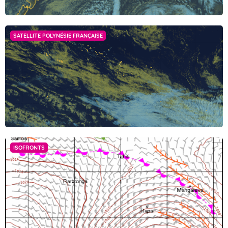
verticosi, qui pro muro tuetur accolas circumfusus, augente nocte
adulta terrorem quievere paulisper lucem opperientes. arbitrabantur
enim nullo inpediente transgressi inopino adcursu adposita quaeque
vastare, sed in cassum labores pertulere gravissimos.
SATELLITE POLYNÉSIE FRANÇAISE
Haec igitur prima lex amicitiae sanciatur, ut ab amicis honesta
petamus, amicorum causa honesta faciamus, ne exspectemus
quidem, dum rogemur; studium semper adsit, cunctatio absit;
consilium vero dare audeamus libere. Plurimum in amicitia amicorum
bene suadentium valeat auctoritas, eaque et adhibeatur ad
monendum non modo aperte sed etiam acriter, si res postulabit, et
adhibitae pareatur.
Postremo ad id indignitatis est ventum, ut cum peregrini ob
formidatam haut ita dudum alimentorum inopiam pellerentur ab urbe
ISOFRONTS
praecipites, sectatoribus disciplinarum liberalium inpendio paucis
sine respiratione ulla extrusis, tenerentur minimarum adseclae veri,
quique id simularunt ad tempus, et tria milia saltatricum ne
interpellata quidem cum choris totidemque remanerent magistris.
Fermer