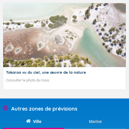
TENDANCE MENSUELLE POUR LA POLYNÉSIE
FRANÇAISE DU 04/09/2023 30/04/2023
Takaroa vu du ciel, une œuvre de la nature
Consulter la photo du mois
Bulletin élaboré le 01/09/2023
Autres zones de prévisions
01/09/2023
Ville
Marine