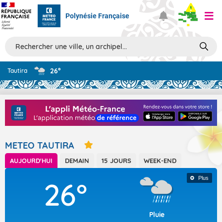
Polynésie Française
Prévisions
26°
Tautira
TOUS LES RÉSULTATS
Articles
METEO TAUTIRA
AUJOURD'HUI
DEMAIN
15 JOURS
WEEK-END
Plus
26°
Pluie