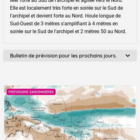
Mer forte au Sud de l'archipel et agitée vers le Nord.
Elle est localement très forte en soirée sur le Sud de
l'archipel et devient forte au Nord. Houle longue de
Sud-Ouest de 3 mètres s'amplifiant à 4 mètres en
soirée sur le Sud de l'archipel et 2 mètres 50 au Nord.
Bulletin de prévision pour les prochains jours.
Prévisions établies le vendredi 7 août 2026 à 05:00
locale.
Prévisions à moyenne échéance par archipel valables à
partir du dimanche 9 août 2026.
TUAMOTU ET GAMBIER
ACTUALITÉ
dimanche 9 août 2026
Ciel très nuageux à couvert du Sud Tuamotu aux
Gambier, avec de rares pluies. Sur la région du Nord au
Nord-Ouest Tuamotu, passages de nuages bas avec
TENDANCE MENSUELLE POUR LA POLYNÉSIE
quelques ondées. Ailleurs, le soleil prédomine.
FRANÇAISE DU 04/09/2023 30/04/2023