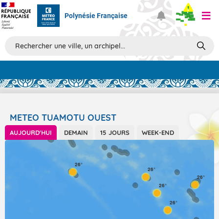
Polynésie Française
Prévisions
TOUS LES RÉSULTATS
METEO TUAMOTU OUEST
AUJOURD'HUI
DEMAIN
15 JOURS
WEEK-END
Articles
26°
26°
26°
26°
26°