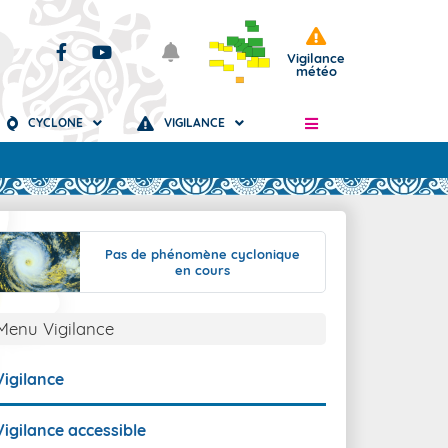
Vigilance
météo
CYCLONE
VIGILANCE
Articles
Pas de phénomène cyclonique
en cours
Menu Vigilance
Vigilance
Vigilance accessible