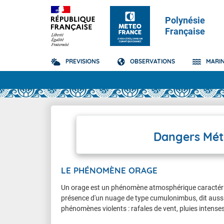
Polynésie
Française
PREVISIONS
OBSERVATIONS
MARI
Prévisions
TOUS LES RÉSULTAT
Polynésie française
Suivi cyclonique
Carte de Vigilance
Carte Pr
Carte al
Fortes p
Pacifique Sud
Qu'est-ce qu'un cyclone ?
Vigilance accessible
Carte de
Qu'est-c
Orages
Dangers Mét
Qu'est-ce que la Vigilance ?
Vagues 
Vent Vio
LE PHÉNOMÈNE ORAGE
Un orage est un phénomène atmosphérique caractérisé p
présence d'un nuage de type cumulonimbus, dit auss
phénomènes violents : rafales de vent, pluies intense