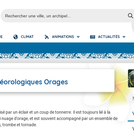
NE
CLIMAT
ANIMATIONS
ACTUALITÉS
S
é-Isofronts
erte cyclonique
luies
Fortes Pluies
s fronts
e que l'alerte cyclonique ?
Orages
éorologiques Orages
submersion
Vagues submersion
lent
Vent Violent
ar un éclair et un coup de tonnerre. Il est toujours lié à la
i nuage d'orage, et est souvent accompagné par un ensemble de
s, trombe et tornade.