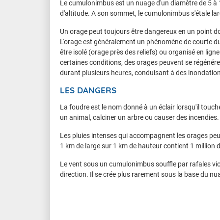
Le cumulonimbus est un nuage d'un diamètre de 5 à 1
d'altitude. A son sommet, le cumulonimbus s'étale la
Un orage peut toujours être dangereux en un point do
L'orage est généralement un phénomène de courte dur
être isolé (orage près des reliefs) ou organisé en lign
certaines conditions, des orages peuvent se régénére
durant plusieurs heures, conduisant à des inondatio
LES DANGERS
La foudre est le nom donné à un éclair lorsqu'il touc
un animal, calciner un arbre ou causer des incendies.
Les pluies intenses qui accompagnent les orages peu
1 km de large sur 1 km de hauteur contient 1 million de
Le vent sous un cumulonimbus souffle par rafales v
direction. Il se crée plus rarement sous la base du nu