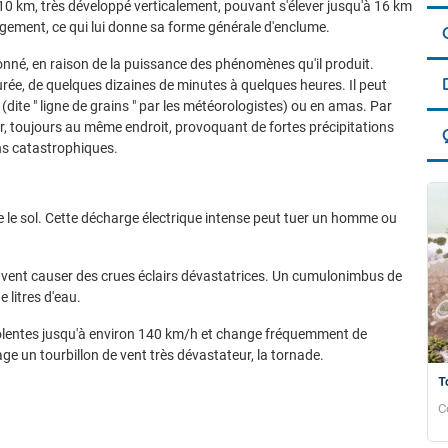
0 km, très développé verticalement, pouvant s'élever jusqu'à 16 km
rgement, ce qui lui donne sa forme générale d'enclume.
nné, en raison de la puissance des phénomènes qu'il produit.
ée, de quelques dizaines de minutes à quelques heures. Il peut
e (dite " ligne de grains " par les météorologistes) ou en amas. Par
r, toujours au même endroit, provoquant de fortes précipitations
ns catastrophiques.
he le sol. Cette décharge électrique intense peut tuer un homme ou
vent causer des crues éclairs dévastatrices. Un cumulonimbus de
Accéder au site de Météo-France
 litres d'eau.
iolentes jusqu'à environ 140 km/h et change fréquemment de
age un tourbillon de vent très dévastateur, la tornade.
T
Accéder au site de Météo-France
Accéder au site de Météo-France
C