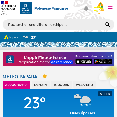
Polynésie Française
Prévisions
23°
Papara
TOUS LES RÉSULTATS
Articles
METEO PAPARA
AUJOURD'HUI
DEMAIN
15 JOURS
WEEK-END
Plus
23°
Pluies éparses