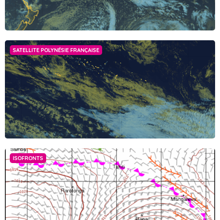
difficultatibus arduis ad supercilia venissent fluvii Melanis alti et
Accéder au site de Météo-France
verticosi, qui pro muro tuetur accolas circumfusus, augente nocte
adulta terrorem quievere paulisper lucem opperientes. arbitrabantur
enim nullo inpediente transgressi inopino adcursu adposita quaeque
vastare, sed in cassum labores pertulere gravissimos.
SATELLITE POLYNÉSIE FRANÇAISE
Haec igitur prima lex amicitiae sanciatur, ut ab amicis honesta
petamus, amicorum causa honesta faciamus, ne exspectemus
quidem, dum rogemur; studium semper adsit, cunctatio absit;
consilium vero dare audeamus libere. Plurimum in amicitia amicorum
bene suadentium valeat auctoritas, eaque et adhibeatur ad
monendum non modo aperte sed etiam acriter, si res postulabit, et
adhibitae pareatur.
Postremo ad id indignitatis est ventum, ut cum peregrini ob
formidatam haut ita dudum alimentorum inopiam pellerentur ab urbe
praecipites, sectatoribus disciplinarum liberalium inpendio paucis
ISOFRONTS
sine respiratione ulla extrusis, tenerentur minimarum adseclae veri,
quique id simularunt ad tempus, et tria milia saltatricum ne
interpellata quidem cum choris totidemque remanerent magistris.
Fermer