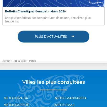
Bulletin Climatique Mensuel - Mars 2026
Une pluviométrie et des températures de saison, des alizés plus
fréquents.
PLUS D'ACTUALITÉS
Accueil
Iles du vent
Papara
Villes les plus consultées
METEO HIVA OA
METEO MANGAREVA
METEO PAPEETE
METEO FAAA