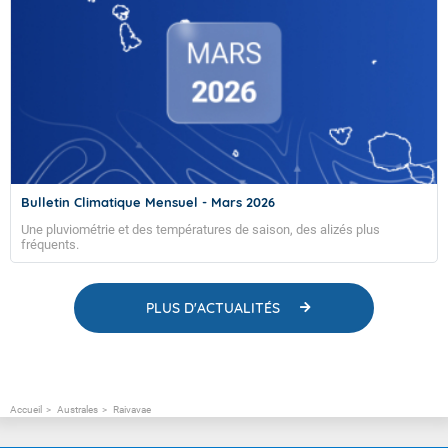
Bulletin Climatique Mensuel - Mars 2026
Une pluviométrie et des températures de saison, des alizés plus
fréquents.
PLUS D'ACTUALITÉS
Accueil
Australes
Raivavae