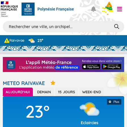
Polynésie Française
Prévisions
23°
Raivavae
TOUS LES RÉSULTATS
Articles
METEO RAIVAVAE
AUJOURD'HUI
DEMAIN
15 JOURS
WEEK-END
Plus
23°
Eclaircies