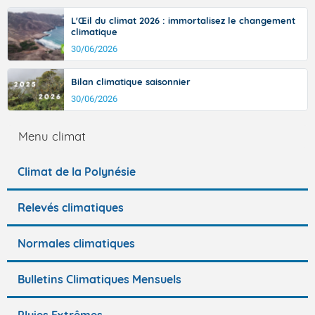
Accéder au site de Météo-France
Accéder au site de Météo-France
L'Œil du climat 2026 : immortalisez le changement
climatique
30/06/2026
Bilan climatique saisonnier
Accéder au site de Météo-France
30/06/2026
Menu climat
Climat de la Polynésie
Relevés climatiques
Normales climatiques
Bulletins Climatiques Mensuels
Pluies Extrêmes