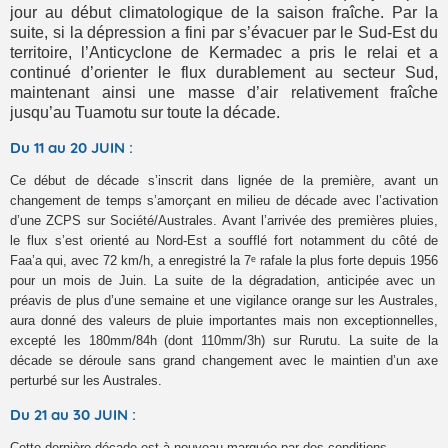
jour au début
climatologique
de la saison fraîche. Par la
suite, si la dépression a fini par s’évacuer par le Sud-Est du
territoire, l’Anticyclone de Kermadec a pris le relai et a
continué d’orienter le flux durablement au secteur Sud,
maintenant ainsi une masse d’air relativement fraîche
jusqu’au Tuamotu sur toute la décade.
Du 11 au 20 JUIN :
C
e début de décade s’inscrit dans lignée de la première,
avant
un
changement de temps
s’amorçant
en milieu de décade avec l’activation
d’une ZCPS sur Société/Australes.
Avant l’
arrivée des premières pluies
,
le flux s’est orienté au Nord-Est a souff
l
é fort notamment du côté de
Faa’a qui
,
avec 72 km/h, a enregistré la 7ᵉ rafale la plus forte
depuis 1956
pour un mois de Juin. La suite de la dégradation, a
nticipé
e
avec un
préavis de plus d’une semaine
et une vigilance orange sur les Australes
,
aura donné
des valeurs de pluie importantes mais non exceptionnelles,
excepté les 180mm/84h (dont 110mm/3h) sur Rurutu.
La suite de la
décade se déroule sans grand changement avec le maintien d’un axe
perturbé sur les Australes.
Du 21 au 30 JUIN :
Cette dernière décade est à nouveau marquée par des conditions